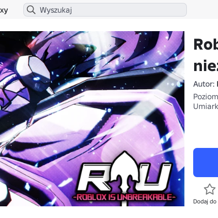
xy
Rob
nie
Autor:
Poziom 
Umiar
Dodaj do