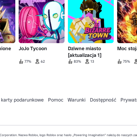
nione
JoJo Tycoon
Dziwne miasto
Moc sto
[aktualizacja 1]
77%
62
83%
13
75%
 karty podarunkowe
Pomoc
Warunki
Dostępność
Prywat
Corporation. Nazwa Roblox, logo Roblox oraz hasło „Powering Imagination” należą do naszych 