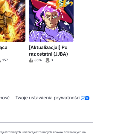
jąca
[Aktualizacja!] Po
raz ostatni (JJBA)
157
85%
3
ność
Twoje ustawienia prywatności
zarejestrowanych i niezarejestrowanych znaków towarowych na