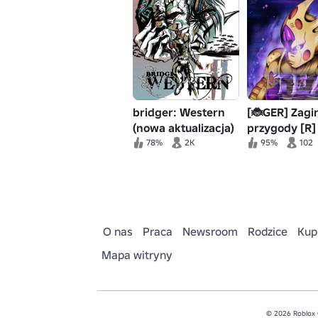
bridger: Western
[🐞GER] Zagi
(nowa aktualizacja)
przygody [R]
78%
2K
95%
102
O nas
Praca
Newsroom
Rodzice
Kup
Mapa witryny
© 2026 Roblox 