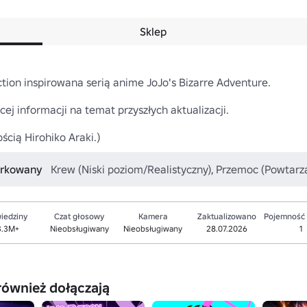
Sklep
ion inspirowana serią anime JoJo's Bizarre Adventure.

ej informacji na temat przyszłych aktualizacji.

ścią Hirohiko Araki.)
iarkowany
Krew (Niski poziom/Realistyczny), Przemoc (Powtar
iedziny
Czat głosowy
Kamera
Zaktualizowano
Pojemność
3.3M+
Nieobsługiwany
Nieobsługiwany
28.07.2026
1
również dołączają