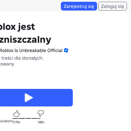
Zarejestruj się
Zaloguj się
lox jest
zniszczalny
Roblox Is Unbreakable Official
treści dla dorosłych:
kowany
 ulubionych
117K+
18K+