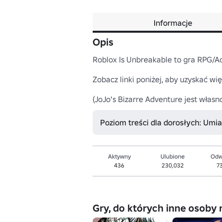
Informacje
Opis
Roblox Is Unbreakable to gra RPG/Act
Zobacz linki poniżej, aby uzyskać więc
(JoJo's Bizarre Adventure jest własno
Poziom treści dla dorosłych: Um
Aktywny
Ulubione
Odw
436
230,032
7
Gry, do których inne osoby 