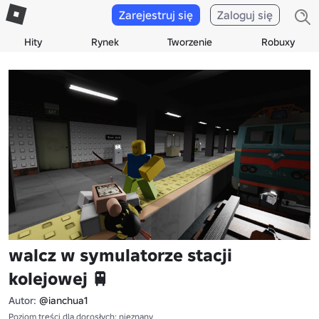
Zarejestruj się
Zaloguj się
Hity
Rynek
Tworzenie
Robuxy
walcz w symulatorze stacji
kolejowej 🚆
Autor:
@ianchua1
Poziom treści dla dorosłych: nieznany