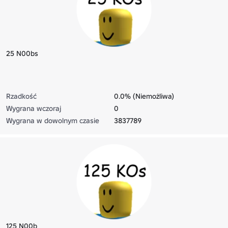
25 N00bs
Rzadkość
0.0% (Niemożliwa)
Wygrana wczoraj
0
Wygrana w dowolnym czasie
3837789
125 N00b