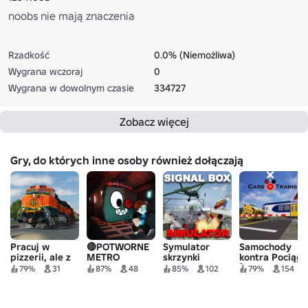
noobs nie mają znaczenia
Rzadkość
0.0% (Niemożliwa)
Wygrana wczoraj
0
Wygrana w dowolnym czasie
334727
Zobacz więcej
Gry, do których inne osoby również dołączają
Pracuj w
🔴POTWORNE
Symulator
Samochody
pizzerii, ale z
METRO
skrzynki
kontra Pociągi!
pociągami
sygnałowej
[Szwajcaria!!]
79%
31
87%
48
85%
102
79%
154