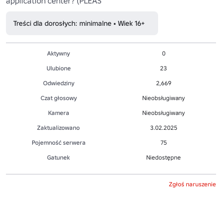
application center? (PLEAS
Treści dla dorosłych: minimalne • Wiek 16+
Aktywny
0
Ulubione
23
Odwiedziny
2,669
Czat głosowy
Nieobsługiwany
Kamera
Nieobsługiwany
Zaktualizowano
3.02.2025
Pojemność serwera
75
Gatunek
Niedostępne
Zgłoś naruszenie