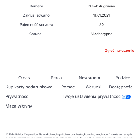
Kamera
Nieobsługiwany
Zaktualizowano
11.01.2021
Pojemność serwera
50
Gatunek
Niedostępne
Zgłoś naruszenie
O nas
Praca
Newsroom
Rodzice
Kup karty podarunkowe
Pomoc
Warunki
Dostępność
Prywatność
Twoje ustawienia prywatności
Mapa witryny
© 2026 Roblox Corporation. Nazwa Roblox, logo Roblox oraz hasło „Powering Imagination” należą do naszych
zarejestrowanych i niezarejestrowanych znaków towarowych na terenie Stanów Zjednoczonych oraz w innych