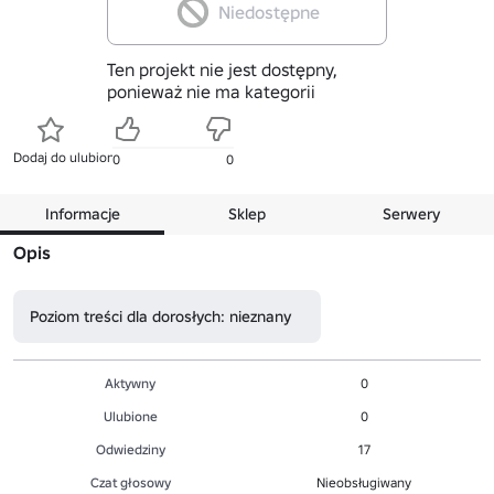
Niedostępne
Ten projekt nie jest dostępny,
ponieważ nie ma kategorii
Dodaj do ulubionych
0
0
Informacje
Sklep
Serwery
Opis
Poziom treści dla dorosłych: nieznany
Aktywny
0
Ulubione
0
Odwiedziny
17
Czat głosowy
Nieobsługiwany