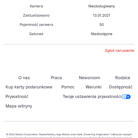
Kamera
Nieobsługiwany
Zaktualizowano
13.01.2021
Pojemność serwera
50
Gatunek
Niedostępne
Zgłoś naruszenie
O nas
Praca
Newsroom
Rodzice
Kup karty podarunkowe
Pomoc
Warunki
Dostępność
Prywatność
Twoje ustawienia prywatności
Mapa witryny
© 2026 Roblox Corporation. Nazwa Roblox, logo Roblox oraz hasło „Powering Imagination” należą do naszych
zarejestrowanych i niezarejestrowanych znaków towarowych na terenie Stanów Zjednoczonych oraz w innych