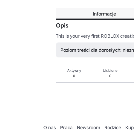
Informacje
Opis
This is your very first ROBLOX creat
Poziom treści dla dorosłych: niez
Aktywny
Ulubione
0
0
O nas
Praca
Newsroom
Rodzice
Kup