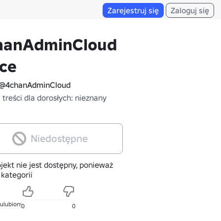
Zarejestruj się
Zaloguj się
hanAdminCloud's
ce
@4chanAdminCloud
treści dla dorosłych: nieznany
Niedostępne
jekt nie jest dostępny, ponieważ
 kategorii
 ulubionych
0
0