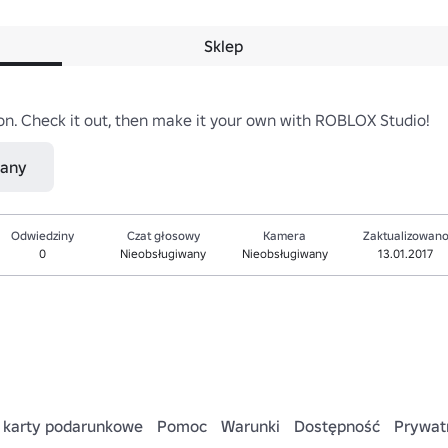
Sklep
ion. Check it out, then make it your own with ROBLOX Studio!
nany
Odwiedziny
Czat głosowy
Kamera
Zaktualizowan
0
Nieobsługiwany
Nieobsługiwany
13.01.2017
 karty podarunkowe
Pomoc
Warunki
Dostępność
Prywat