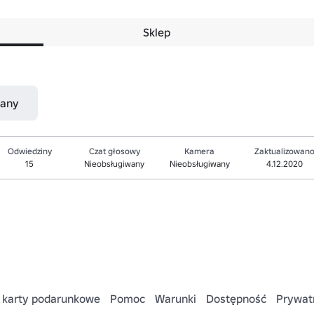
Sklep
nany
Odwiedziny
Czat głosowy
Kamera
Zaktualizowan
15
Nieobsługiwany
Nieobsługiwany
4.12.2020
 karty podarunkowe
Pomoc
Warunki
Dostępność
Prywat