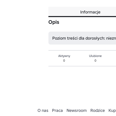
Informacje
Opis
Poziom treści dla dorosłych: niez
Aktywny
Ulubione
0
0
O nas
Praca
Newsroom
Rodzice
Kup