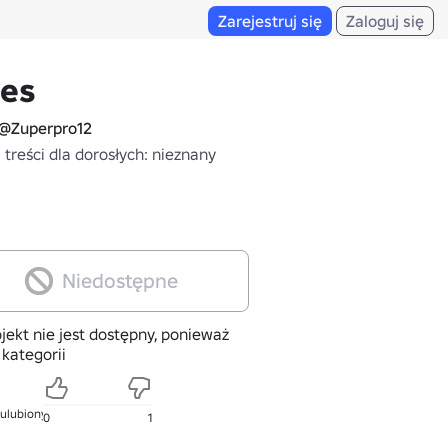
Zarejestruj się
Zaloguj się
ees
@Zuperpro12
treści dla dorosłych: nieznany
Niedostępne
jekt nie jest dostępny, ponieważ
 kategorii
 ulubionych
0
1