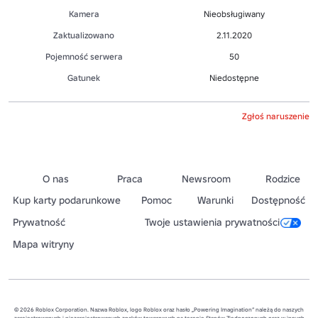
Kamera
Nieobsługiwany
Zaktualizowano
2.11.2020
Pojemność serwera
50
Gatunek
Niedostępne
Zgłoś naruszenie
O nas
Praca
Newsroom
Rodzice
Kup karty podarunkowe
Pomoc
Warunki
Dostępność
Prywatność
Twoje ustawienia prywatności
Mapa witryny
© 2026 Roblox Corporation. Nazwa Roblox, logo Roblox oraz hasło „Powering Imagination” należą do naszych
zarejestrowanych i niezarejestrowanych znaków towarowych na terenie Stanów Zjednoczonych oraz w innych