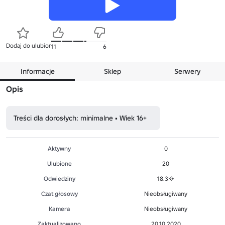
Dodaj do ulubionych
11
6
Informacje
Sklep
Serwery
Opis
Treści dla dorosłych: minimalne • Wiek 16+
Aktywny
0
Ulubione
20
Odwiedziny
18.3K+
Czat głosowy
Nieobsługiwany
Kamera
Nieobsługiwany
Zaktualizowano
20.10.2020