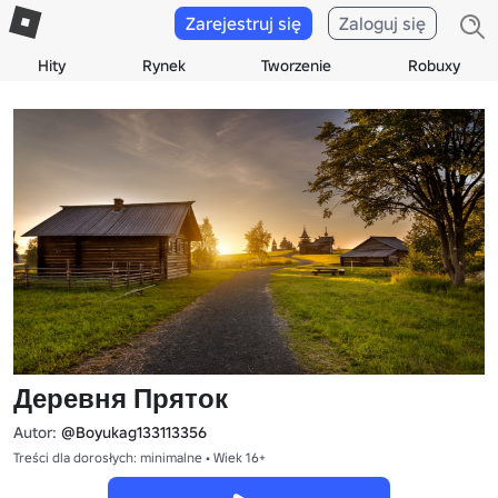
Zarejestruj się
Zaloguj się
Hity
Rynek
Tworzenie
Robuxy
Деревня Пряток
Autor:
@Boyukag133113356
Treści dla dorosłych: minimalne • Wiek 16+