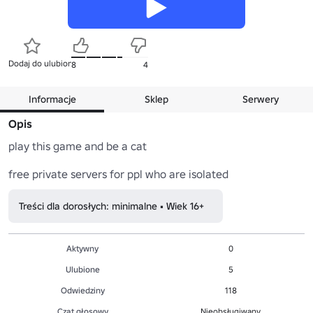
Dodaj do ulubionych
8
4
Informacje
Sklep
Serwery
Opis
play this game and be a cat

free private servers for ppl who are isolated
Treści dla dorosłych: minimalne • Wiek 16+
Aktywny
0
Ulubione
5
Odwiedziny
118
Czat głosowy
Nieobsługiwany