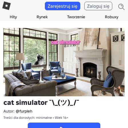
Zarejestruj się
Zaloguj się
Hity
Rynek
Tworzenie
Robuxy
cat simulator ¯\_(ツ)_/¯
Autor:
@furpleh
Treści dla dorosłych: minimalne • Wiek 16+