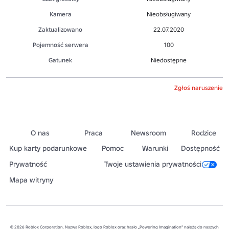
Kamera
Nieobsługiwany
Zaktualizowano
22.07.2020
Pojemność serwera
100
Gatunek
Niedostępne
Zgłoś naruszenie
O nas
Praca
Newsroom
Rodzice
Kup karty podarunkowe
Pomoc
Warunki
Dostępność
Prywatność
Twoje ustawienia prywatności
Mapa witryny
© 2026 Roblox Corporation. Nazwa Roblox, logo Roblox oraz hasło „Powering Imagination” należą do naszych