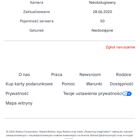
Kamera
Nieobsługiwany
Zaktualizowano
28.06.2020
Pojemność serwera
50
Gatunek
Niedostępne
Zgłoś naruszenie
O nas
Praca
Newsroom
Rodzice
Kup karty podarunkowe
Pomoc
Warunki
Dostępność
Prywatność
Twoje ustawienia prywatności
Mapa witryny
© 2026 Roblox Corporation. Nazwa Roblox, logo Roblox oraz hasło „Powering Imagination” należą do naszych
zarejestrowanych i niezarejestrowanych znaków towarowych na terenie Stanów Zjednoczonych oraz w innych
krajach.