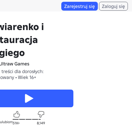
Zarejestruj się
Zaloguj się
iarenko i
tauracja
giego
Ultraw Games
treści dla dorosłych:
owany • Wiek 16+
 ulubionych
51K+
8,149