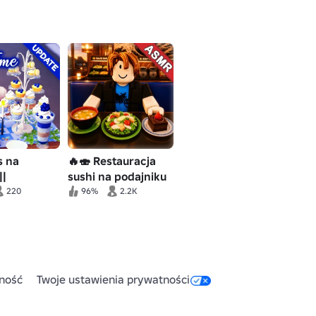
s na
🔥🍣 Restauracja
||
sushi na podajniku
y bufet
ASMR
220
96%
2.2K
ność
Twoje ustawienia prywatności