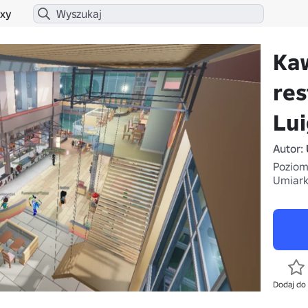
xy
Kaw
res
Lui
Autor:
Poziom 
Umiark
Dodaj do