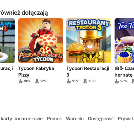
również dołączają
uracji
Tycoon Fabryka
Tycoon Restauracji
🍰☕ Cza
Pizzy
3
herbatę 
Deserow
88%
125
95%
11.6K
96%
 karty podarunkowe
Pomoc
Warunki
Dostępność
Prywat