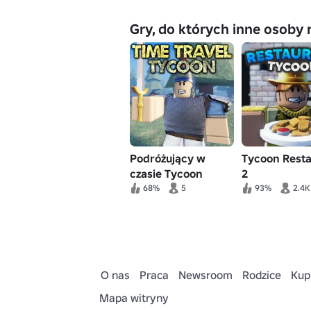
Gry, do których inne osoby 
Podróżujący w
Tycoon Resta
czasie Tycoon
2
68%
5
93%
2.4K
O nas
Praca
Newsroom
Rodzice
Kup
Mapa witryny