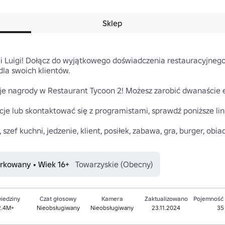
Sklep
ji Luigi! Dołącz do wyjątkowego doświadczenia restauracyjnego 
la swoich klientów.

e nagrody w Restaurant Tycoon 2! Możesz zarobić dwanaście ek
e lub skontaktować się z programistami, sprawdź poniższe link
, szef kuchni, jedzenie, klient, posiłek, zabawa, gra, burger, obia
arkowany • Wiek 16+
Towarzyskie (Obecny)
iedziny
Czat głosowy
Kamera
Zaktualizowano
Pojemność
2.4M+
Nieobsługiwany
Nieobsługiwany
23.11.2024
35