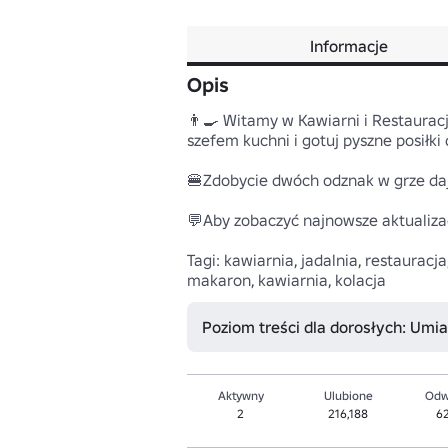
Informacje
Opis
👨‍🍳 Witamy w Kawiarni i Restaurac
szefem kuchni i gotuj pyszne posiłki d
🍔Zdobycie dwóch odznak w grze daj
💬Aby zobaczyć najnowsze aktualizacj
Tagi: kawiarnia, jadalnia, restauracja
makaron, kawiarnia, kolacja
Poziom treści dla dorosłych: Umi
Aktywny
Ulubione
Odw
2
216,188
6