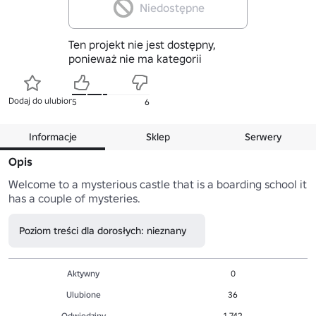
Niedostępne
Ten projekt nie jest dostępny,
ponieważ nie ma kategorii
Dodaj do ulubionych
5
6
Informacje
Sklep
Serwery
Opis
Welcome to a mysterious castle that is a boarding school it 
has a couple of mysteries.
Poziom treści dla dorosłych: nieznany
Aktywny
0
Ulubione
36
Odwiedziny
1,742