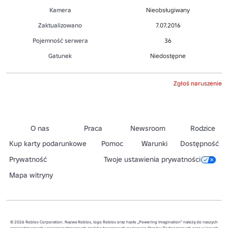
Kamera
Nieobsługiwany
Zaktualizowano
7.07.2016
Pojemność serwera
36
Gatunek
Niedostępne
Zgłoś naruszenie
O nas
Praca
Newsroom
Rodzice
Kup karty podarunkowe
Pomoc
Warunki
Dostępność
Prywatność
Twoje ustawienia prywatności
Mapa witryny
© 2026 Roblox Corporation. Nazwa Roblox, logo Roblox oraz hasło „Powering Imagination” należą do naszych
zarejestrowanych i niezarejestrowanych znaków towarowych na terenie Stanów Zjednoczonych oraz w innych