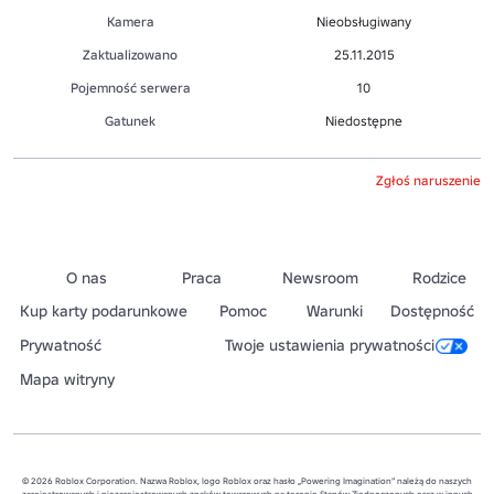
Kamera
Nieobsługiwany
Zaktualizowano
25.11.2015
Pojemność serwera
10
Gatunek
Niedostępne
Zgłoś naruszenie
O nas
Praca
Newsroom
Rodzice
Kup karty podarunkowe
Pomoc
Warunki
Dostępność
Prywatność
Twoje ustawienia prywatności
Mapa witryny
© 2026 Roblox Corporation. Nazwa Roblox, logo Roblox oraz hasło „Powering Imagination” należą do naszych
zarejestrowanych i niezarejestrowanych znaków towarowych na terenie Stanów Zjednoczonych oraz w innych