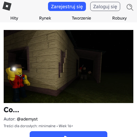
Zarejestruj się
Zaloguj się
Hity
Rynek
Tworzenie
Robuxy
Co...
Autor:
@ademyst
Treści dla dorosłych: minimalne • Wiek 16+