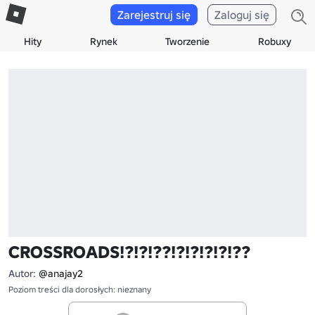
Zarejestruj się
Zaloguj się
Hity
Rynek
Tworzenie
Robuxy
CROSSROADS!?!?!??!?!?!?!?!??
Autor:
@anajay2
Poziom treści dla dorosłych: nieznany