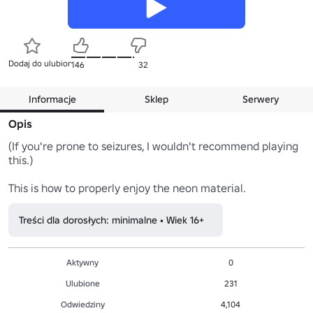
Dodaj do ulubionych
146
32
Informacje
Sklep
Serwery
Opis
(If you're prone to seizures, I wouldn't recommend playing 
this.)

This is how to properly enjoy the neon material.
Treści dla dorosłych: minimalne • Wiek 16+
Aktywny
0
Ulubione
231
Odwiedziny
4,104