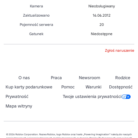
Kamera
Nieobsługiwany
Zaktualizowano
16.06.2012
Pojemność serwera
20
Gatunek
Niedostępne
Zgłoś naruszenie
O nas
Praca
Newsroom
Rodzice
Kup karty podarunkowe
Pomoc
Warunki
Dostępność
Prywatność
Twoje ustawienia prywatności
Mapa witryny
© 2026 Roblox Corporation. Nazwa Roblox, logo Roblox oraz hasło „Powering Imagination” należą do naszych
zarejestrowanych i niezarejestrowanych znaków towarowych na terenie Stanów Zjednoczonych oraz w innych