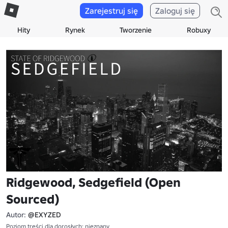
Zarejestruj się
Zaloguj się
Hity
Rynek
Tworzenie
Robuxy
Ridgewood, Sedgefield (Open
Sourced)
Autor:
@EXYZED
Poziom treści dla dorosłych: nieznany