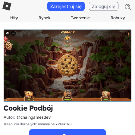
Zarejestruj się
Zaloguj się
Hity
Rynek
Tworzenie
Robuxy
Cookie Podbój
Autor:
@chaingamesdev
Treści dla dorosłych: minimalne • Wiek 16+