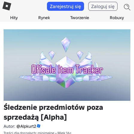
Zarejestruj się
Zaloguj się
Hity
Rynek
Tworzenie
Robuxy
Śledzenie przedmiotów poza
sprzedażą [Alpha]
Autor:
@Alpkurt2
Treści dla dorosłych: minimalne • Wiek 16+