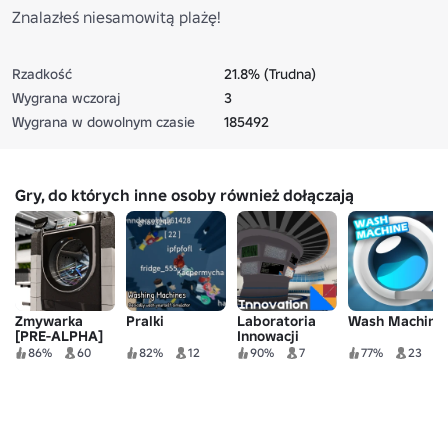
Znalazłeś niesamowitą plażę!
Rzadkość
21.8% (Trudna)
Wygrana wczoraj
3
Wygrana w dowolnym czasie
185492
Gry, do których inne osoby również dołączają
Zmywarka
Pralki
Laboratoria
Wash Machine
[PRE-ALPHA]
Innowacji
86%
60
82%
12
90%
7
77%
23