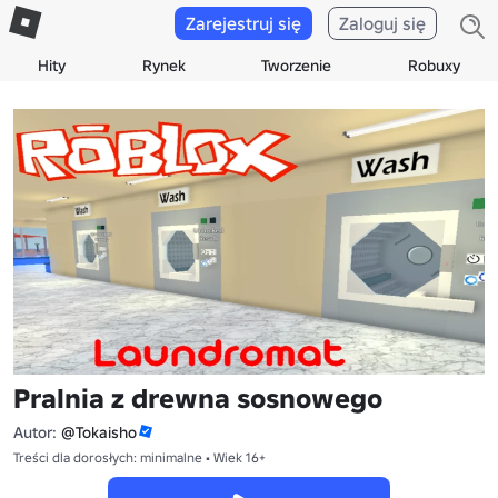
Zarejestruj się
Zaloguj się
Hity
Rynek
Tworzenie
Robuxy
Pralnia z drewna sosnowego
Autor:
@Tokaisho
Treści dla dorosłych: minimalne • Wiek 16+