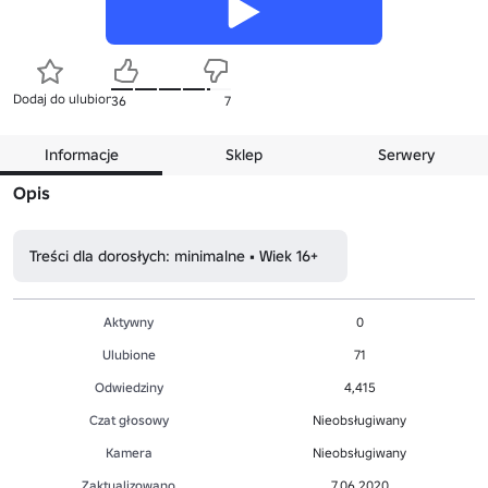
Dodaj do ulubionych
36
7
Informacje
Sklep
Serwery
Opis
Treści dla dorosłych: minimalne • Wiek 16+
Aktywny
0
Ulubione
71
Odwiedziny
4,415
Czat głosowy
Nieobsługiwany
Kamera
Nieobsługiwany
Zaktualizowano
7.06.2020