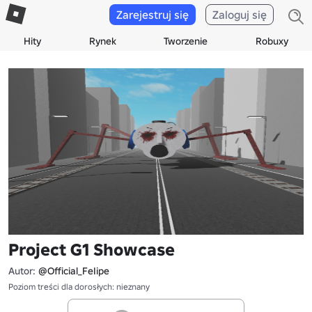
Zarejestruj się
Zaloguj się
Hity
Rynek
Tworzenie
Robuxy
Project G1 Showcase
Autor:
@Official_FeIipe
Poziom treści dla dorosłych: nieznany