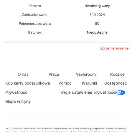
Kamera
Nieobsługiwany
Zaktualizowano
3.10.2024
Pojemność serwera
50
Gatunek
Niedostępne
Zgłoś naruszenie
O nas
Praca
Newsroom
Rodzice
Kup karty podarunkowe
Pomoc
Warunki
Dostępność
Prywatność
Twoje ustawienia prywatności
Mapa witryny
© 2026 Roblox Corporation. Nazwa Roblox, logo Roblox oraz hasło „Powering Imagination” należą do naszych
zarejestrowanych i niezarejestrowanych znaków towarowych na terenie Stanów Zjednoczonych oraz w innych