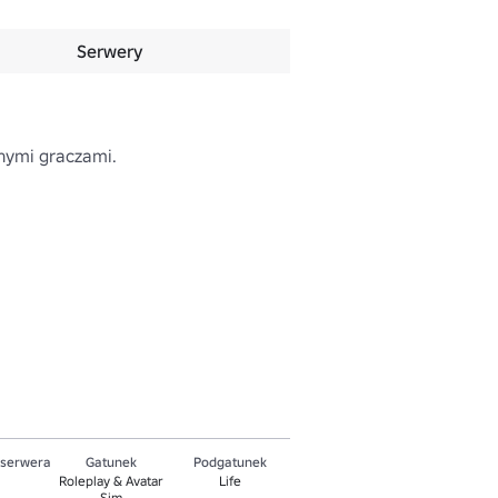
Serwery
nymi graczami.

 serwera
Gatunek
Podgatunek
Roleplay & Avatar
Life
Sim