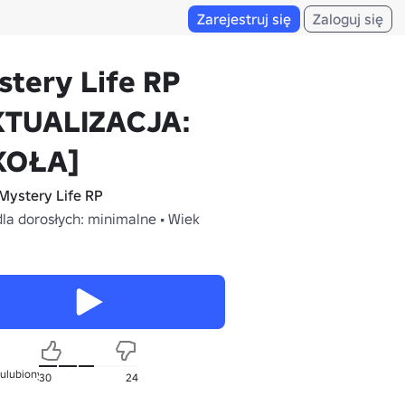
Zarejestruj się
Zaloguj się
tery Life RP
KTUALIZACJA:
KOŁA]
Mystery Life RP
dla dorosłych: minimalne • Wiek
 ulubionych
30
24