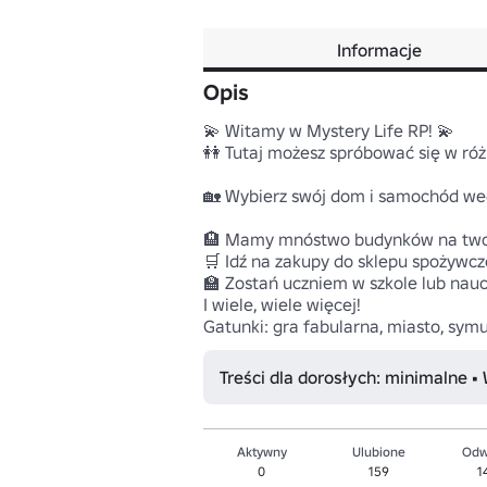
Informacje
Opis
💫 Witamy w Mystery Life RP! 💫

👭 Tutaj możesz spróbować się w ró
🏡 Wybierz swój dom i samochód wed
🏨 Mamy mnóstwo budynków na twoją
🛒 Idź na zakupy do sklepu spożywczeg
🏫 Zostań uczniem w szkole lub naucz
I wiele, wiele więcej!

Gatunki: gra fabularna, miasto, symu
Treści dla dorosłych: minimalne •
Aktywny
Ulubione
Odw
0
159
1