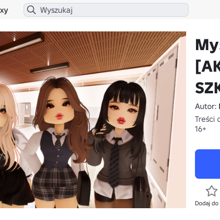
xy
Mys
[A
SZ
Autor:
Treści 
16+
Dodaj do