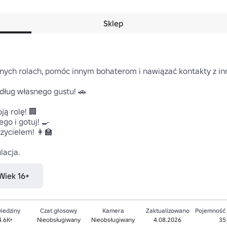
Sklep
żnych rolach, pomóc innym bohaterom i nawiązać kontakty z in
ług własnego gustu! 🚗

 rolę! 🏢

o i gotuj! 🍳

ycielem! 👩‍🏫

lacja.
 Wiek 16+
iedziny
Czat głosowy
Kamera
Zaktualizowano
Pojemność
4.6K+
Nieobsługiwany
Nieobsługiwany
4.08.2026
35