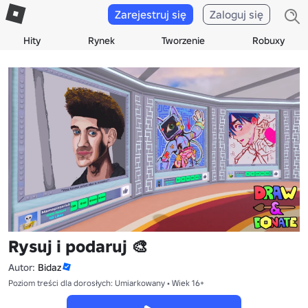
Zarejestruj się
Zaloguj się
Hity
Rynek
Tworzenie
Robuxy
Rysuj i podaruj 🎨
Autor:
Bidaz
Poziom treści dla dorosłych: Umiarkowany • Wiek 16+