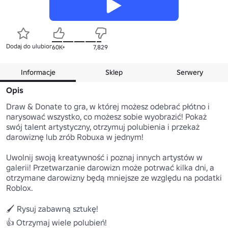
Dodaj do ulubionych
60K+
7,829
Informacje
Sklep
Serwery
Opis
Draw & Donate to gra, w której możesz odebrać płótno i 
narysować wszystko, co możesz sobie wyobrazić! Pokaż 
swój talent artystyczny, otrzymuj polubienia i przekaż 
darowiznę lub zrób Robuxa w jednym!

Uwolnij swoją kreatywność i poznaj innych artystów w 
galerii! Przetwarzanie darowizn może potrwać kilka dni, a 
otrzymane darowizny będą mniejsze ze względu na podatki 
Roblox.

🖌️ Rysuj zabawną sztukę!

👍 Otrzymaj wiele polubień!
