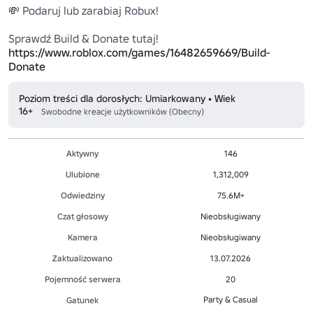
💸 Podaruj lub zarabiaj Robux!

Sprawdź Build & Donate tutaj! 
https://www.roblox.com/games/16482659669/Build-
Donate
Poziom treści dla dorosłych: Umiarkowany • Wiek
16+
Swobodne kreacje użytkowników (Obecny)
Aktywny
146
Ulubione
1,312,009
Odwiedziny
75.6M+
Czat głosowy
Nieobsługiwany
Kamera
Nieobsługiwany
Zaktualizowano
13.07.2026
Pojemność serwera
20
Party & Casual
Gatunek