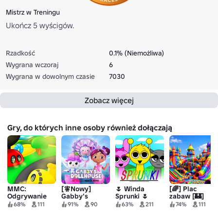
Mistrz w Treningu
Ukończ 5 wyścigów.
Rzadkość
0.1% (Niemożliwa)
Wygrana wczoraj
6
Wygrana w dowolnym czasie
7030
Zobacz więcej
Gry, do których inne osoby również dołączają
MMC:
[🧚Nowy]
🌷 Winda
[🌈] Plac
Odgrywanie
Gabby's
Sprunki 🌷
zabaw [🏰]
ról!
Dollhouse
ZAMKNIĘTY
68%
111
91%
90
63%
211
74%
111
Oficjalny
Zamek!
Tycoon