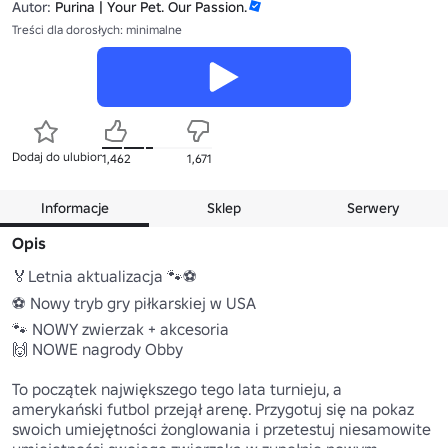
Autor:
Purina | Your Pet. Our Passion.
Treści dla dorosłych: minimalne
Dodaj do ulubionych
1,462
1,671
Informacje
Sklep
Serwery
Opis
🏅Letnia aktualizacja 🐾⚽ 

⚽ Nowy tryb gry piłkarskiej w USA 

🐾 NOWY zwierzak + akcesoria 

🙌 NOWE nagrody Obby

To początek największego tego lata turnieju, a 
amerykański futbol przejął arenę. Przygotuj się na pokaz 
swoich umiejętności żonglowania i przetestuj niesamowite 