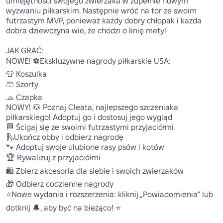
umiejętności swojego zwierzaka w zupełnie nowym 
wyzwaniu piłkarskim. Następnie wróć na tor ze swoim 
futrzastym MVP, ponieważ każdy dobry chłopak i każda 
dobra dziewczyna wie, że chodzi o linię mety!

JAK GRAĆ:

NOWE! ⚽Ekskluzywne nagrody piłkarskie USA:

👕 Koszulka 

🩳 Szorty 

🧢 Czapka 

NOWY! 🐶 Poznaj Cleata, najlepszego szczeniaka 
piłkarskiego! Adoptuj go i dostosuj jego wygląd 

🏁 Ścigaj się ze swoimi futrzastymi przyjaciółmi

🛝Ukończ obby i odbierz nagrodę 

🐾 Adoptuj swoje ulubione rasy psów i kotów 

🏆 Rywalizuj z przyjaciółmi 

🛍️ Zbierz akcesoria dla siebie i swoich zwierzaków 

🎁 Odbierz codzienne nagrody 

⭐Nowe wydania i rozszerzenia: kliknij „Powiadomienia” lub 
dotknij 🔔, aby być na bieżąco! ⭐ 
