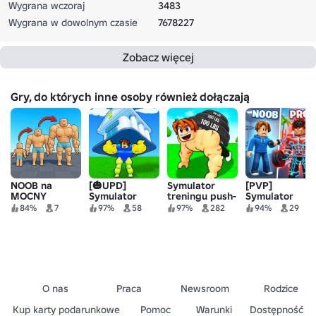
Wygrana wczoraj
3483
Wygrana w dowolnym czasie
7678227
Zobacz więcej
Gry, do których inne osoby również dołączają
NOOB na
[🎃UPD]
Symulator
[PVP]
MOCNY
Symulator
treningu push-
Symulator
Legend
up
siłowni
84%
7
97%
58
97%
282
94%
29
Podnoszenia
wściekłości
🏋️‍♂️
O nas
Praca
Newsroom
Rodzice
Kup karty podarunkowe
Pomoc
Warunki
Dostępność