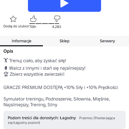
Dodaj do ulubionych
70K+
4,283
Informacje
Sklep
Serwery
Opis
🏋️ Trenuj ciało, aby zyskać siłę!

🥊 Walcz z innymi i stań się najsilniejszy!

🏆 Zbierz wszystkie zwierzaki!

GRACZE PREMIUM DOSTĘPĄ +10% Siły i +10% Prędkości

Symulator treningu, Podnoszenie, Siłownia, Mięśnie, 
Najsilniejszy, Trening, Silny
Poziom treści dla dorosłych: Łagodny
Przemoc (Powtarzająca
się/Łagodny poziom)