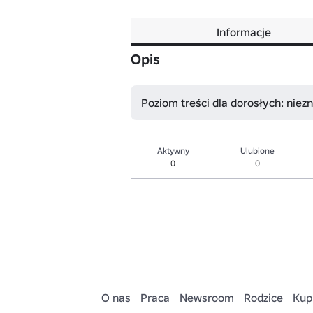
Informacje
Opis
Poziom treści dla dorosłych: niez
Aktywny
Ulubione
0
0
O nas
Praca
Newsroom
Rodzice
Kup