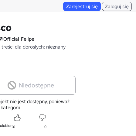
Zarejestruj się
Zaloguj się
sco
@Official_FeIipe
treści dla dorosłych: nieznany
Niedostępne
jekt nie jest dostępny, ponieważ
 kategorii
 ulubionych
0
0