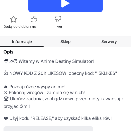
Dodaj do ulubionych
17K+
798
Informacje
Sklep
Serwery
Opis
🧑‍🤝‍🧑 Witamy w Anime Destiny Simulator!

👍 NOWY KOD Z 20K LIKESÓW! obecny kod: "15KLIKES"

🔥 Poznaj różne wyspy anime!

⚔️ Pokonaj wrogów i zamień się w nich!

🏆 Ukończ zadania, zdobądź nowe przedmioty i awansuj z 
przyjaciółmi!

❤️ Użyj kodu "RELEASE," aby uzyskać kilka eliksirów!