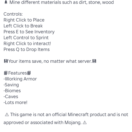
🌲 Mine different materials such as dirt, stone, wood

Controls:

Right Click to Place

Left Click to Break

Press E to See Inventory

Left Control to Sprint

Right Click to interact!

Press Q to Drop Items

💾Your items save, no matter what server.💾

📙Features📙

-Working Armor

-Saving

-Biomes

-Caves

-Lots more!

 ⚠️ This game is not an official Minecraft product and is not 
approved or associated with Mojang. ⚠️
