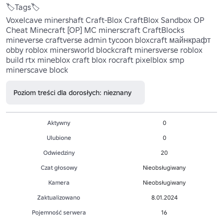
🏷️Tags🏷️

Voxelcave minershaft Craft-Blox CraftBlox Sandbox OP 
Cheat Minecraft [OP] MC minerscraft CraftBlocks 
mineverse craftverse admin tycoon bloxcraft майнкрафт 
obby roblox minersworld blockcraft minersverse roblox 
build rtx mineblox craft blox rocraft pixelblox smp 
minerscave block
Poziom treści dla dorosłych: nieznany
Aktywny
0
Ulubione
0
Odwiedziny
20
Czat głosowy
Nieobsługiwany
Kamera
Nieobsługiwany
Zaktualizowano
8.01.2024
Pojemność serwera
16