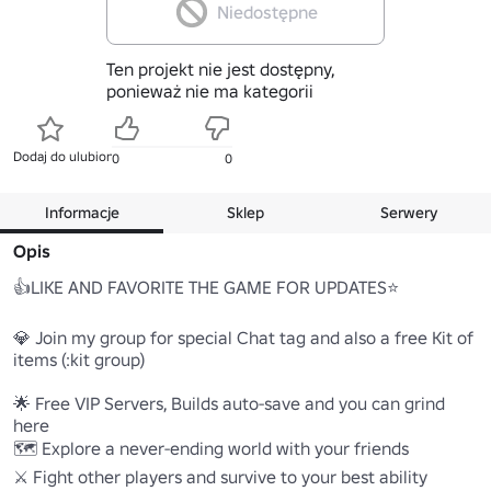
Niedostępne
Ten projekt nie jest dostępny,
ponieważ nie ma kategorii
Dodaj do ulubionych
0
0
Informacje
Sklep
Serwery
Opis
👍LIKE AND FAVORITE THE GAME FOR UPDATES⭐

💎 Join my group for special Chat tag and also a free Kit of 
items (:kit group)

🌟 Free VIP Servers, Builds auto-save and you can grind 
here

🗺️ Explore a never-ending world with your friends

⚔️ Fight other players and survive to your best ability
