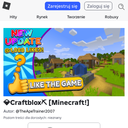
Zarejestruj się
Zaloguj się
Hity
Rynek
Tworzenie
Robuxy
💎Craftblox⛏️ [Minecraft!]
Autor:
@TheApeTrainer2007
Poziom treści dla dorosłych: nieznany