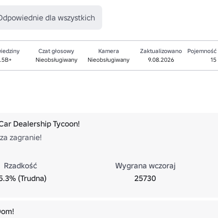
Odpowiednie dla wszystkich
iedziny
Czat głosowy
Kamera
Zaktualizowano
Pojemność
.5B+
Nieobsługiwany
Nieobsługiwany
9.08.2026
15
Car Dealership Tycoon!
za zagranie!
Rzadkość
Wygrana wczoraj
5.3% (Trudna)
25730
Dom!