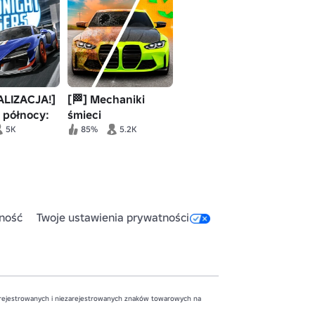
LIZACJA!]
[🏁] Mechaniki
 północy:
śmieci
 na
5K
85%
5.2K
dzie
ność
Twoje ustawienia prywatności
zarejestrowanych i niezarejestrowanych znaków towarowych na