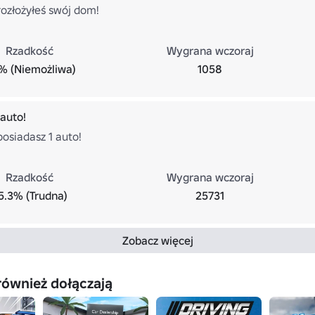
rozłożyłeś swój dom!
Rzadkość
Wygrana wczoraj
% (Niemożliwa)
1058
 auto!
posiadasz 1 auto!
Rzadkość
Wygrana wczoraj
5.3% (Trudna)
25731
Zobacz więcej
również dołączają