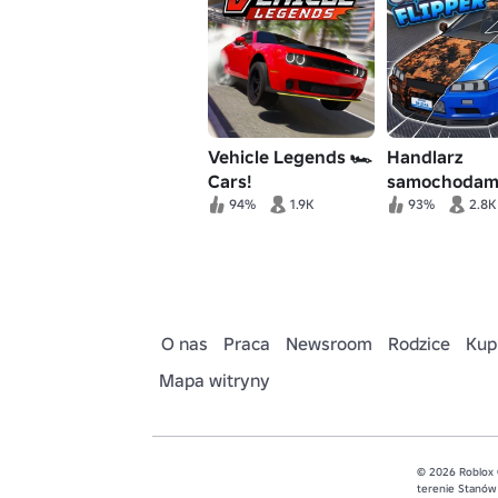
Vehicle Legends 🏎️
Handlarz
Cars!
samochodami
samochodów
94%
1.9K
93%
2.8K
O nas
Praca
Newsroom
Rodzice
Kup
Mapa witryny
© 2026 Roblox 
terenie Stanów 