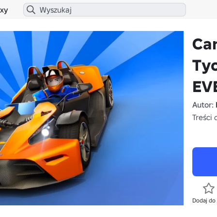
xy
Car
Tyc
EV
Autor:
Treści 
Dodaj do