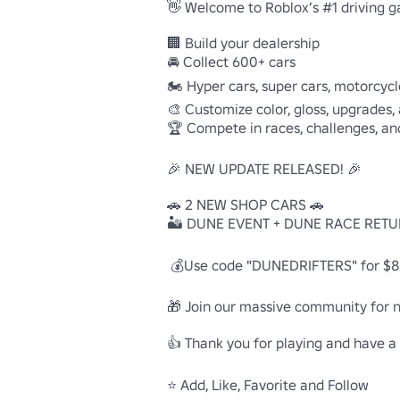
👋 Welcome to Roblox’s #1 driving g
🏢 Build your dealership

🚘 Collect 600+ cars

🏍️ Hyper cars, super cars, motorcycl
🎨 Customize color, gloss, upgrades,
🏆 Compete in races, challenges, an
🎉 NEW UPDATE RELEASED! 🎉

🚗 2 NEW SHOP CARS 🚗 

🏜️ DUNE EVENT + DUNE RACE RETUR
 💰Use code "DUNEDRIFTERS" for $80,000 in-game money!

🎁 Join our massive community for n
👍 Thank you for playing and have a 
⭐ Add, Like, Favorite and Follow