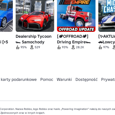
Dealership Tycoon
[🏕️OFFROAD🏕️]
[✨AKTUA
 [+5
🏎️ Samochody
Driving Empire🏎️
🚗Łowcy
]
Wyścigi
Wyścigi
95%
529
93%
28.2K
97%
samochodowe📦RP
autostra
 karty podarunkowe
Pomoc
Warunki
Dostępność
Prywat
Corporation. Nazwa Roblox, logo Roblox oraz hasło „Powering Imagination” należą do naszych 
Zjednoczonych oraz w innych krajach.