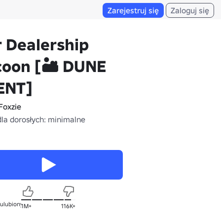
Zarejestruj się
Zaloguj się
 Dealership
oon [🏜️ DUNE
ENT]
Foxzie
dla dorosłych: minimalne
 ulubionych
1M+
116K+