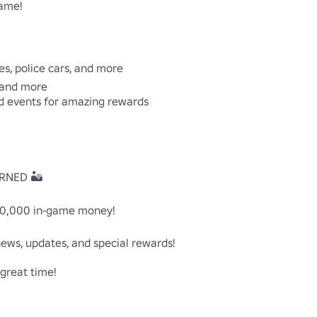
ame!

es, police cars, and more

 and more

d events for amazing rewards

NED 🏜️

ews, updates, and special rewards!

great time!
