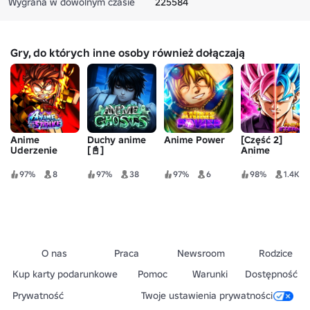
Wygrana w dowolnym czasie
225584
Gry, do których inne osoby również dołączają
Anime
Duchy anime
Anime Power
[Część 2]
Uderzenie
[📓]
Anime
Wieczny
97%
8
97%
38
97%
6
98%
1.4K
O nas
Praca
Newsroom
Rodzice
Kup karty podarunkowe
Pomoc
Warunki
Dostępność
Prywatność
Twoje ustawienia prywatności