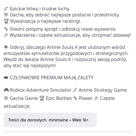
🌌 Epickie bitwy i trudne lochy.

🎯 Gacha, aby zebrać najlepsze postacie i przedmioty.

🏆 Rywalizacja o najlepsze rankingi.

🔧 Stwórz potężny sprzęt i odblokuj nowe wyzwania.

🎉 Wydarzenia i częste aktualizacje, aby utrzymać zabawę!

🌟 Odkryj, dlaczego Anime Souls X jest ulubionym wśród 
entuzjastów symulatorów przygodowych i strategicznych. 
Wejdź do świata Anime Souls X i rozpocznij swoją podróż, 
aby stać się najlepszym!

👑 CZŁONKOWIE PREMIUM MAJĄ ZALETY

🎮 Roblox Adventure Simulator 🌌 Anime Strategy Game 
🎯 Gacha Game 🏆 Epic Battles 🔧 Power 🎉 Częste 
aktualizacje
Treści dla dorosłych: minimalne • Wiek 16+