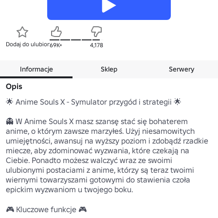
Dodaj do ulubionych
69K+
4,178
Informacje
Sklep
Serwery
Opis
🌟 Anime Souls X - Symulator przygód i strategii 🌟

👻 W Anime Souls X masz szansę stać się bohaterem 
anime, o którym zawsze marzyłeś. Użyj niesamowitych 
umiejętności, awansuj na wyższy poziom i zdobądź rzadkie 
miecze, aby zdominować wyzwania, które czekają na 
Ciebie. Ponadto możesz walczyć wraz ze swoimi 
ulubionymi postaciami z anime, którzy są teraz twoimi 
wiernymi towarzyszami gotowymi do stawienia czoła 
epickim wyzwaniom u twojego boku.

🎮 Kluczowe funkcje 🎮
