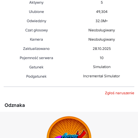
Aktywny
5
Ulubione
49,304
Odwiedziny
32.0M+
Czat głosowy
Nieobsługiwany
Kamera
Nieobsługiwany
Zaktualizowano
28.10.2025
Pojemność serwera
10
Simulation
Gatunek
Incremental Simulator
Podgatunek
Zgłoś naruszenie
Odznaka