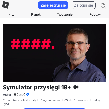
Zarejestruj się
Zaloguj się
Hity
Rynek
Tworzenie
Robuxy
Symulator przysięgi 18+ 🔊
Autor:
@0bid0
Poziom treści dla dorosłych: Z ograniczeniami • Wiek 18+, zawiera dosadny
język