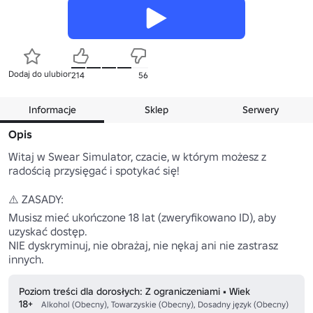
Dodaj do ulubionych
214
56
Informacje
Sklep
Serwery
Opis
Witaj w Swear Simulator, czacie, w którym możesz z 
radością przysięgać i spotykać się!

⚠️ ZASADY:

Musisz mieć ukończone 18 lat (zweryfikowano ID), aby 
uzyskać dostęp.

NIE dyskryminuj, nie obrażaj, nie nękaj ani nie zastrasz 
innych.
Poziom treści dla dorosłych: Z ograniczeniami • Wiek
18+
Alkohol (Obecny), Towarzyskie (Obecny), Dosadny język (Obecny)