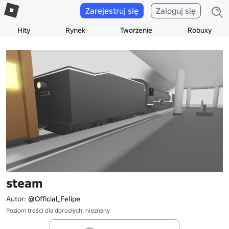
Zarejestruj się
Zaloguj się
Hity
Rynek
Tworzenie
Robuxy
steam
Autor:
@Official_FeIipe
Poziom treści dla dorosłych: nieznany