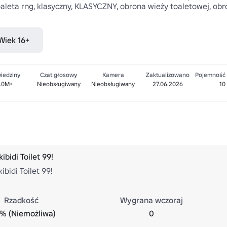
i toaleta rng, klasyczny, KLASYCZNY, obrona wieży toaletowej, obr
 Wiek 16+
iedziny
Czat głosowy
Kamera
Zaktualizowano
Pojemność
.0M+
Nieobsługiwany
Nieobsługiwany
27.06.2026
10
bidi Toilet 99!
bidi Toilet 99!
Rzadkość
Wygrana wczoraj
% (Niemożliwa)
0