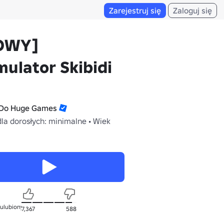
Zarejestruj się
Zaloguj się
OWY]
ulator Skibidi
Do Huge Games
dla dorosłych: minimalne • Wiek
 ulubionych
7,367
588