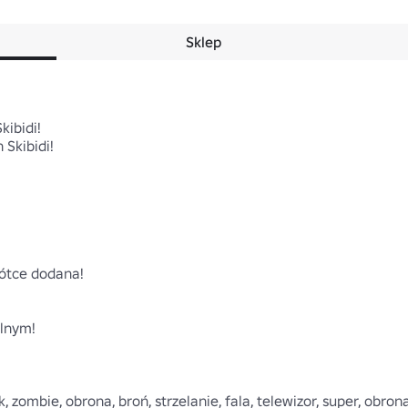
Sklep
ibidi!

kibidi!

tce dodana!

lnym!



tak, zombie, obrona, broń, strzelanie, fala, telewizor, super, obrona