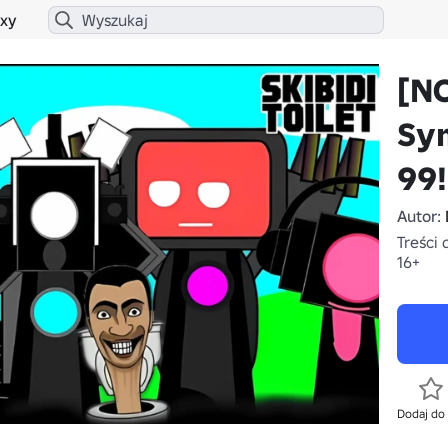
xy
[N
Sym
99!
Autor:
Treści 
16+
Dodaj do