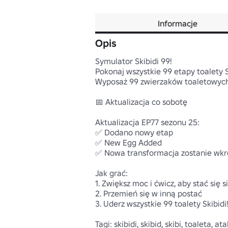
Informacje
Opis
Symulator Skibidi 99! 

Pokonaj wszystkie 99 etapy toalety Sk
Wyposaż 99 zwierzaków toaletowych S
📅 Aktualizacja co sobotę 

Aktualizacja EP77 sezonu 25:

✅ Dodano nowy etap 

✅ New Egg Added

✅ Nowa transformacja zostanie wkró
Jak grać:

1. Zwiększ moc i ćwicz, aby stać się si
2. Przemień się w inną postać

3. Uderz wszystkie 99 toalety Skibidi!
Tagi: skibidi, skibid, skibi, toaleta, a