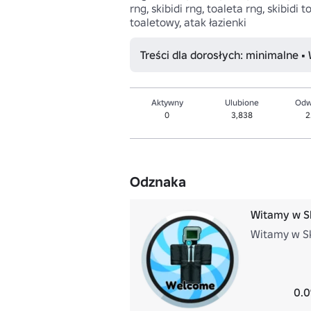
rng, skibidi rng, toaleta rng, skibid
toaletowy, atak łazienki 
Treści dla dorosłych: minimalne •
Aktywny
Ulubione
Odw
0
3,838
2
Odznaka
Witamy w Ski
Witamy w Ski
0.0