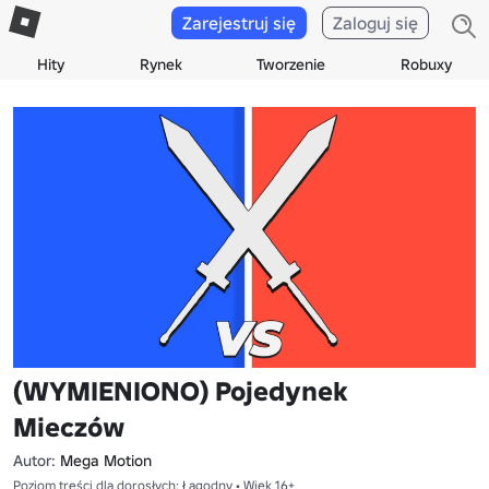
Zarejestruj się
Zaloguj się
Hity
Rynek
Tworzenie
Robuxy
(WYMIENIONO) Pojedynek
Mieczów
Autor:
Mega Motion
Poziom treści dla dorosłych: Łagodny • Wiek 16+