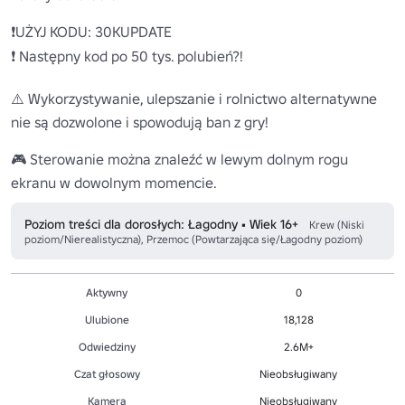
❗UŻYJ KODU: 30KUPDATE

❗ Następny kod po 50 tys. polubień?!

⚠️ Wykorzystywanie, ulepszanie i rolnictwo alternatywne 
nie są dozwolone i spowodują ban z gry!

🎮 Sterowanie można znaleźć w lewym dolnym rogu 
ekranu w dowolnym momencie.
Poziom treści dla dorosłych: Łagodny • Wiek 16+
Krew (Niski
poziom/Nierealistyczna), Przemoc (Powtarzająca się/Łagodny poziom)
Aktywny
0
Ulubione
18,128
Odwiedziny
2.6M+
Czat głosowy
Nieobsługiwany
Kamera
Nieobsługiwany