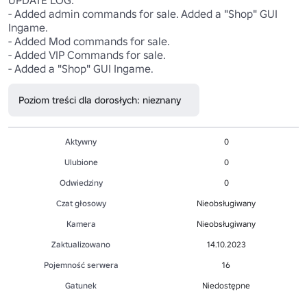
- Added admin commands for sale. Added a "Shop" GUI 
Ingame.

- Added Mod commands for sale.

- Added VIP Commands for sale.

- Added a "Shop" GUI Ingame.
Poziom treści dla dorosłych: nieznany
Aktywny
0
Ulubione
0
Odwiedziny
0
Czat głosowy
Nieobsługiwany
Kamera
Nieobsługiwany
Zaktualizowano
14.10.2023
Pojemność serwera
16
Gatunek
Niedostępne