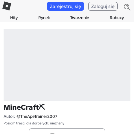
Zarejestruj się
Zaloguj się
Hity
Rynek
Tworzenie
Robuxy
MineCraft⛏️
Autor:
@TheApeTrainer2007
Poziom treści dla dorosłych: nieznany