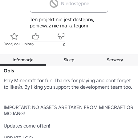
Niedostępne
Ten projekt nie jest dostępny,
ponieważ nie ma kategorii
Dodaj do ulubionych
0
0
Informacje
Sklep
Serwery
Opis
Play Minecraft for fun. Thanks for playing and dont forget 
to like👍. By liking you support the development team too.

IMPORTANT: NO ASSETS ARE TAKEN FROM MINECRAFT OR 
MOJANG!

Updates come often!

UPDATE LOG:
