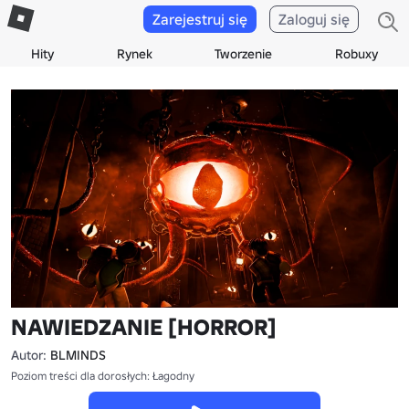
Zarejestruj się
Zaloguj się
Hity
Rynek
Tworzenie
Robuxy
NAWIEDZANIE [HORROR]
Autor:
BLMINDS
Poziom treści dla dorosłych: Łagodny