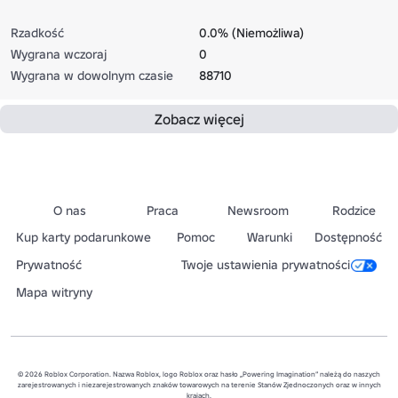
Rzadkość
0.0% (Niemożliwa)
Wygrana wczoraj
0
Wygrana w dowolnym czasie
88710
Zobacz więcej
O nas
Praca
Newsroom
Rodzice
Kup karty podarunkowe
Pomoc
Warunki
Dostępność
Prywatność
Twoje ustawienia prywatności
Mapa witryny
© 2026 Roblox Corporation. Nazwa Roblox, logo Roblox oraz hasło „Powering Imagination” należą do naszych
zarejestrowanych i niezarejestrowanych znaków towarowych na terenie Stanów Zjednoczonych oraz w innych
krajach.