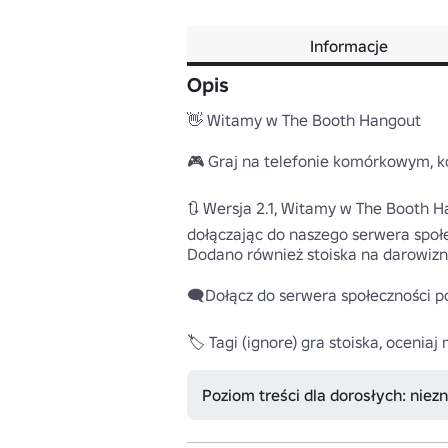
Informacje
Opis
👋 Witamy w The Booth Hangout

🎮 Graj na telefonie komórkowym, ko
🔃 Wersja 2.1, Witamy w The Booth Ha
dołączając do naszego serwera społec
Dodano również stoiska na darowizn
🗨️Dołącz do serwera społeczności pon
🏷️ Tagi (ignore) gra stoiska, ocenia
Poziom treści dla dorosłych: niez