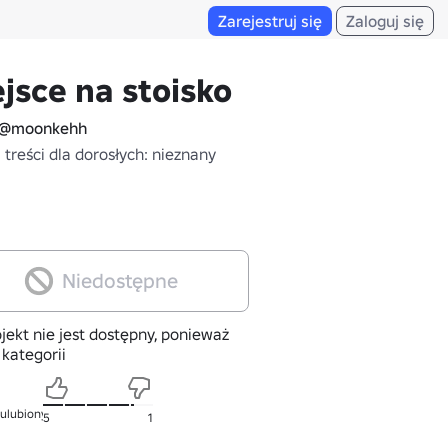
Zarejestruj się
Zaloguj się
jsce na stoisko
@moonkehh
treści dla dorosłych: nieznany
Niedostępne
jekt nie jest dostępny, ponieważ
 kategorii
 ulubionych
5
1