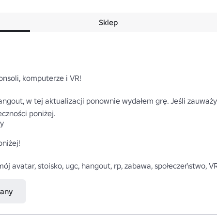
Sklep
nsoli, komputerze i VR!

ngout, w tej aktualizacji ponownie wydałem grę. Jeśli zauważysz
zności poniżej.

y

iżej!

j mój avatar, stoisko, ugc, hangout, rp, zabawa, społeczeństwo, 
nany