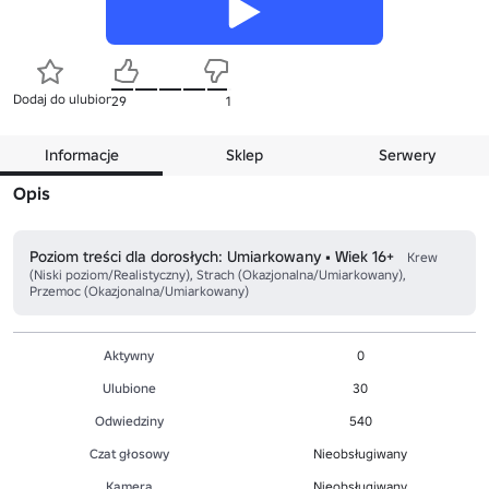
Dodaj do ulubionych
29
1
Informacje
Sklep
Serwery
Opis
Poziom treści dla dorosłych: Umiarkowany • Wiek 16+
Krew
(Niski poziom/Realistyczny), Strach (Okazjonalna/Umiarkowany),
Przemoc (Okazjonalna/Umiarkowany)
Aktywny
0
Ulubione
30
Odwiedziny
540
Czat głosowy
Nieobsługiwany
Kamera
Nieobsługiwany