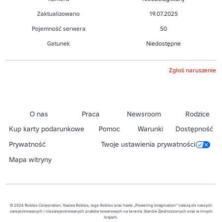
Zaktualizowano
19.07.2025
Pojemność serwera
50
Gatunek
Niedostępne
Zgłoś naruszenie
O nas
Praca
Newsroom
Rodzice
Kup karty podarunkowe
Pomoc
Warunki
Dostępność
Prywatność
Twoje ustawienia prywatności
Mapa witryny
© 2026 Roblox Corporation. Nazwa Roblox, logo Roblox oraz hasło „Powering Imagination” należą do naszych
zarejestrowanych i niezarejestrowanych znaków towarowych na terenie Stanów Zjednoczonych oraz w innych
krajach.