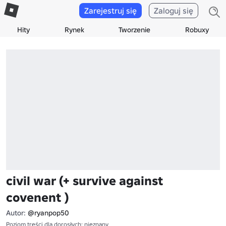
Zarejestruj się
Zaloguj się
Hity
Rynek
Tworzenie
Robuxy
civil war (+ survive against
covenent )
Autor:
@ryanpop50
Poziom treści dla dorosłych: nieznany