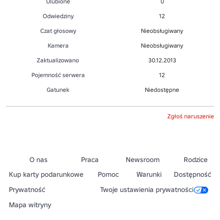
Ulubione
0
Odwiedziny
12
Czat głosowy
Nieobsługiwany
Kamera
Nieobsługiwany
Zaktualizowano
30.12.2013
Pojemność serwera
12
Gatunek
Niedostępne
Zgłoś naruszenie
O nas
Praca
Newsroom
Rodzice
Kup karty podarunkowe
Pomoc
Warunki
Dostępność
Prywatność
Twoje ustawienia prywatności
Mapa witryny