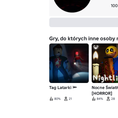
100
Gry, do których inne osoby 
Tag Latarki 🔦
Nocne Światł
[HORROR]
80%
21
84%
28