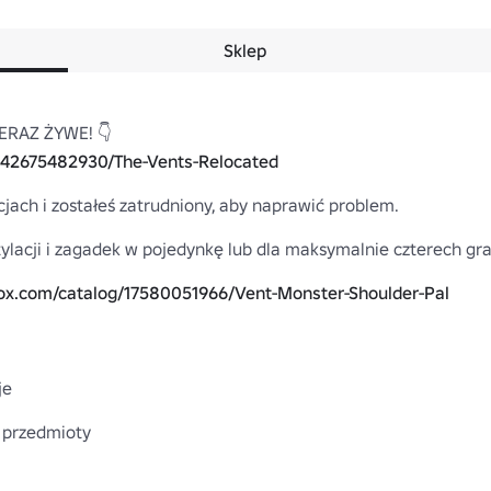
Sklep
642675482930/The-Vents-Relocated
ach i zostałeś zatrudniony, aby naprawić problem.

ylacji i zagadek w pojedynkę lub dla maksymalnie czterech grac
lox.com/catalog/17580051966/Vent-Monster-Shoulder-Pal
e

ć przedmioty
