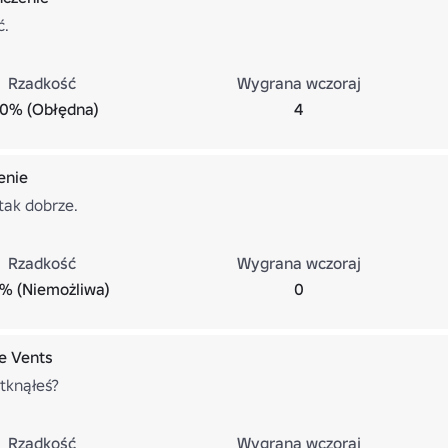
ć.
Rzadkość
Wygrana wczoraj
.0% (Obłędna)
4
enie
 tak dobrze.
Rzadkość
Wygrana wczoraj
% (Niemożliwa)
0
e Vents
atknąłeś?
Rzadkość
Wygrana wczoraj