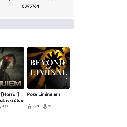
6395764
 [Horror]
Poza Liminalem
już wkrótce
422
88%
21