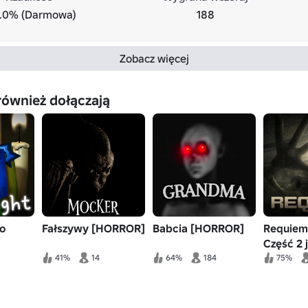
.0% (Darmowa)
188
Zobacz więcej
również dołączają
o
Fałszywy [HORROR]
Babcia [HORROR]
Requiem
Część 2 
41%
14
64%
184
75%