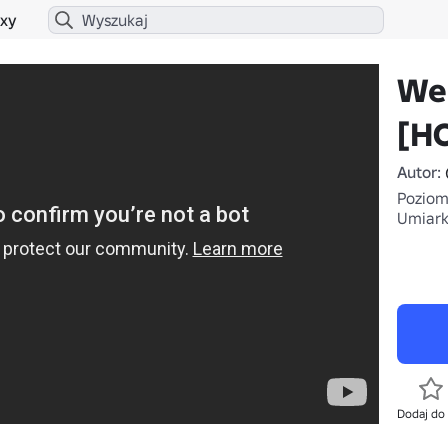
xy
We
[H
Autor:
Poziom 
Umiar
Dodaj do