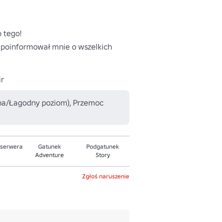
 tego!

 poinformował mnie o wszelkich 
ir
lna/Łagodny poziom), Przemoc
 serwera
Gatunek
Podgatunek
Adventure
Story
Zgłoś naruszenie