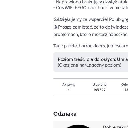
- Naprawiono brakujący dźwięk atak
- Coś WIELKEGO nadchodzi w niedalek
👍Dziękujemy za wsparcie! Polub grę,
🪲Proszę pamiętać, że to doświadcze
problemach, które możesz napotkać.
Tagi: puzzle, horror, doors, jumpscare
Poziom treści dla dorosłych: Um
(Okazjonalna/Łagodny poziom)
Aktywny
Ulubione
Odw
4
165,527
1
Odznaka
Dobre zako