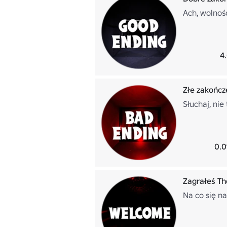
Ach, wolnoś
4
Złe zakończ
Słuchaj, nie
0.0
Zagrałeś Th
Na co się n