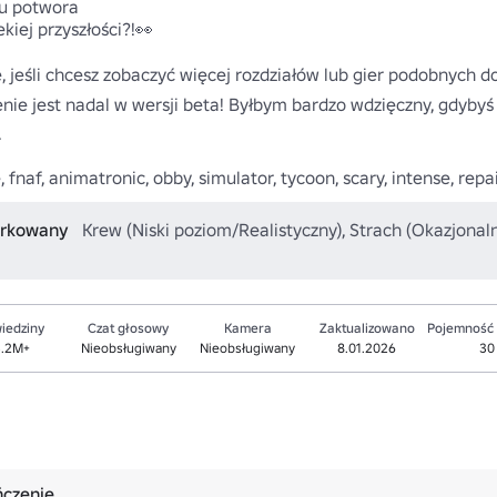
u potwora

iej przyszłości?!👀

 jeśli chcesz zobaczyć więcej rozdziałów lub gier podobnych do
nie jest nadal w wersji beta! Byłbym bardzo wdzięczny, gdybyś


, fnaf, animatronic, obby, simulator, tycoon, scary, intense, repa
iarkowany
Krew (Niski poziom/Realistyczny), Strach (Okazjona
iedziny
Czat głosowy
Kamera
Zaktualizowano
Pojemność
3.2M+
Nieobsługiwany
Nieobsługiwany
8.01.2026
30
ńczenie