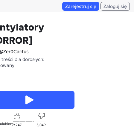
Zarejestruj się
Zaloguj się
ntylatory
ORROR]
@Zer0Cactus
treści dla dorosłych:
kowany
 ulubionych
9,247
5,049