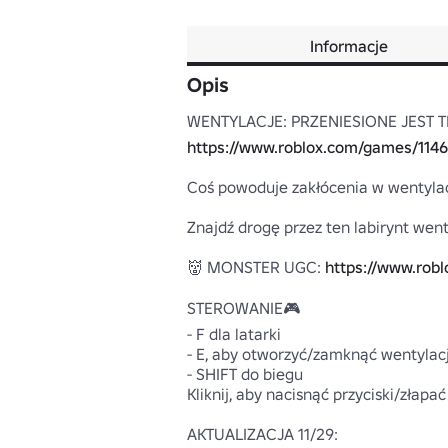
Informacje
Opis
https://www.roblox.com/games/114
Coś powoduje zakłócenia w wentylacj
Znajdź drogę przez ten labirynt went
👹 MONSTER UGC: 
https://www.rob
STEROWANIE🎮

- F dla latarki

- E, aby otworzyć/zamknąć wentylacj
- SHIFT do biegu

Kliknij, aby nacisnąć przyciski/złapa
AKTUALIZACJA 11/29:
