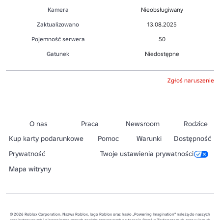
Kamera
Nieobsługiwany
Zaktualizowano
13.08.2025
Pojemność serwera
50
Gatunek
Niedostępne
Zgłoś naruszenie
O nas
Praca
Newsroom
Rodzice
Kup karty podarunkowe
Pomoc
Warunki
Dostępność
Prywatność
Twoje ustawienia prywatności
Mapa witryny
© 2026 Roblox Corporation. Nazwa Roblox, logo Roblox oraz hasło „Powering Imagination” należą do naszych
zarejestrowanych i niezarejestrowanych znaków towarowych na terenie Stanów Zjednoczonych oraz w innych