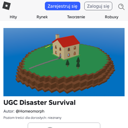
Zarejestruj się
Zaloguj się
Hity
Rynek
Tworzenie
Robuxy
UGC Disaster Survival
Autor:
@Homeomorph
Poziom treści dla dorosłych: nieznany