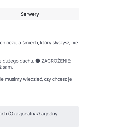
Serwery
 oczu, a śmiech, który słyszysz, nie 
ie dużego dachu. 🌑 ZAGROŻENIE: 
ź sam.

musimy wiedzieć, czy chcesz je 
trach (Okazjonalna/Łagodny