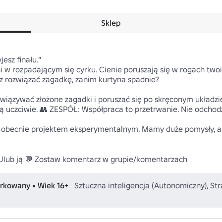
Sklep
esz finału."

i w rozpadającym się cyrku. Cienie poruszają się w rogach twoich
z rozwiązać zagadkę, zanim kurtyna spadnie?

wiązywać złożone zagadki i poruszać się po skręconym układz
ają uczciwie. 👥 ZESPÓŁ: Współpraca to przetrwanie. Nie odchod
obecnie projektem eksperymentalnym. Mamy duże pomysły, ale 
 Ulub ją 💬 Zostaw komentarz w grupie/komentarzach
arkowany • Wiek 16+
Sztuczna inteligencja (Autonomiczny), S