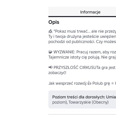
Informacje
Opis
🎪 "Pokaz musi trwać... ale nie przeżyj
Ty i twoja drużyna jesteście uwięzien
pochodzi od publiczności. Czy możes
🧩 WYZWANIE: Pracuj razem, aby roz
Tajemnicze istoty cię polują. Nie gr
📢 PRZYSZŁOŚĆ CIRKUSUTa gra jest 
zobaczyć!

Jak wesprzeć rozwój:👍 Polub grę ⭐
Poziom treści dla dorosłych: Umi
poziom), Towarzyskie (Obecny)