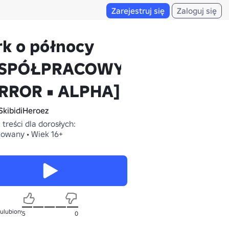
Zarejestruj się
Zaloguj się
k o północy
SPÓŁPRACOWY
RROR • ALPHA]
SkibidiHeroez
treści dla dorosłych:
owany • Wiek 16+
 ulubionych
5
0