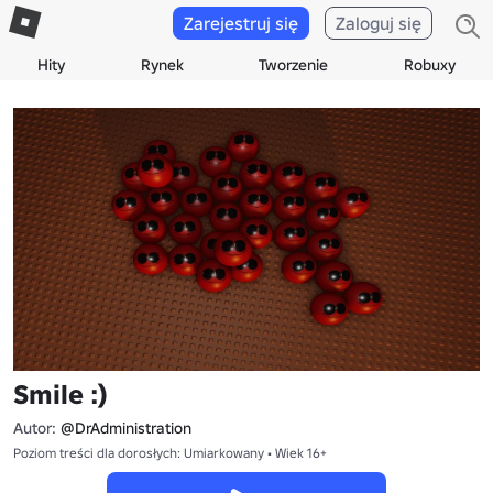
Zarejestruj się
Zaloguj się
Hity
Rynek
Tworzenie
Robuxy
Smile :)
Autor:
@DrAdministration
Poziom treści dla dorosłych: Umiarkowany • Wiek 16+