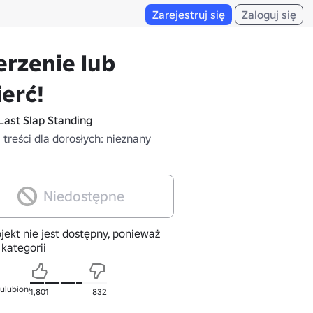
Zarejestruj się
Zaloguj się
rzenie lub
erć!
Last Slap Standing
treści dla dorosłych: nieznany
Niedostępne
jekt nie jest dostępny, ponieważ
 kategorii
 ulubionych
1,801
832