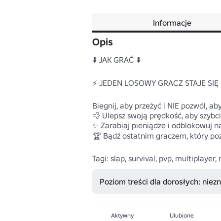
Informacje
Opis
⬇️ JAK GRAĆ ⬇️

⚡ JEDEN LOSOWY GRACZ STAJE SIĘ
Biegnij, aby przeżyć i NIE pozwól, aby
💨 Ulepsz swoją prędkość, aby szybcie
✨ Zarabiaj pieniądze i odblokowuj na
🏆 Bądź ostatnim graczem, który poz
Tagi: slap, survival, pvp, multiplayer
Poziom treści dla dorosłych: niez
Aktywny
Ulubione