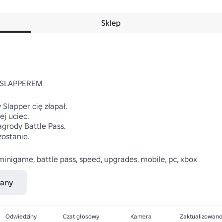
Sklep
 SLAPPEREM

 Slapper cię złapał.

j uciec.

grody Battle Pass.

ostanie.

, minigame, battle pass, speed, upgrades, mobile, pc, xbox
nany
Odwiedziny
Czat głosowy
Kamera
Zaktualizowan