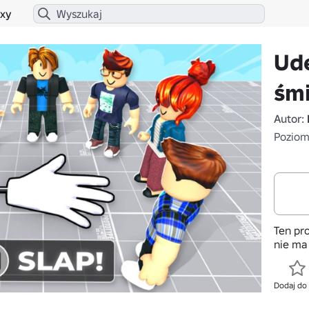
xy
Ude
śmi
Autor:
Poziom 
Ten pro
nie ma
Dodaj do