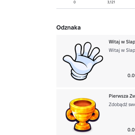
0
3,121
Odznaka
Witaj w Slap
Witaj w Slap
0.0
Pierwsza Z
Zdobądź swo
0.0