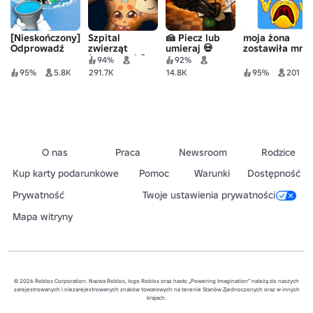
[Nieskończony]
Szpital
🍰 Piecz lub
moja żona
Odprowadź
zwierząt
umieraj 💀
zostawiła mnie
jezioro
(Anomalia) 🧪
tycoonem
94%
92%
95%
5.8K
291.7K
14.8K
95%
201
O nas
Praca
Newsroom
Rodzice
Kup karty podarunkowe
Pomoc
Warunki
Dostępność
Prywatność
Twoje ustawienia prywatności
Mapa witryny
© 2026 Roblox Corporation. Nazwa Roblox, logo Roblox oraz hasło „Powering Imagination” należą do naszych
zarejestrowanych i niezarejestrowanych znaków towarowych na terenie Stanów Zjednoczonych oraz w innych
krajach.