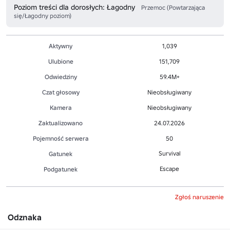
Poziom treści dla dorosłych: Łagodny
Przemoc (Powtarzająca
się/Łagodny poziom)
Aktywny
1,039
Ulubione
151,709
Odwiedziny
59.4M+
Czat głosowy
Nieobsługiwany
Kamera
Nieobsługiwany
Zaktualizowano
24.07.2026
Pojemność serwera
50
Survival
Gatunek
Escape
Podgatunek
Zgłoś naruszenie
Odznaka