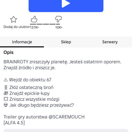
Dodaj do ulubionych
137K+
10K+
Informacje
Sklep
Serwery
Opis
BRAINROTY zniszczyły planetę. Jesteś ostatnim oporem. 
Znajdź źródło i zniszcz je.

⚠️ Wejdź do obiektu 67 

🧬 Złóż ostateczną broń 

🎁 Znajdź epickie łupy 

💥 Zniszcz wszystkie mózgi 

💀 Jak długo będziesz przeżywać?

Trailer gry autorstwa @SCAREMOUCH

[ALFA 4.5]