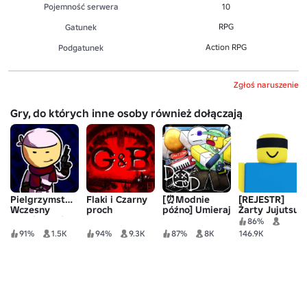
Pojemność serwera
10
RPG
Gatunek
Action RPG
Podgatunek
Zgłoś naruszenie
Gry, do których inne osoby również dołączają
Pielgrzymstwo:
Flaki i Czarny
[⏰Modnie
[REJESTR]
Wczesny
proch
późno] Umieraj
Żarty Jujutsu
zachód słońca
ze śmiercią
86%
/ Ex Machina
91%
1.5K
94%
9.3K
87%
8K
146.9K