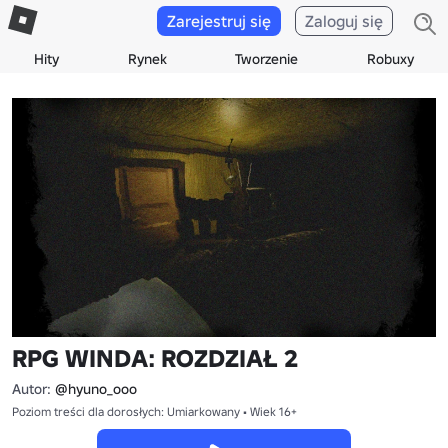
Zarejestruj się
Zaloguj się
Hity
Rynek
Tworzenie
Robuxy
RPG WINDA: ROZDZIAŁ 2
Autor:
@hyuno_ooo
Poziom treści dla dorosłych: Umiarkowany • Wiek 16+