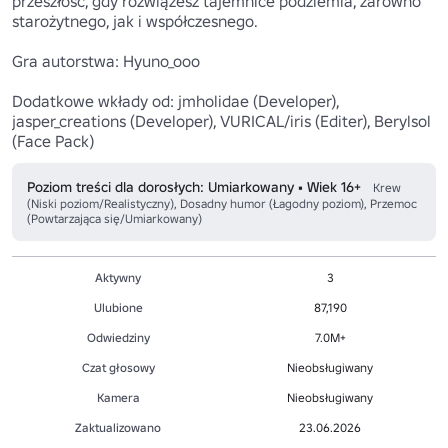
przeszłość, gdy rozwiążesz tajemnice podziemia, zarówno 
starożytnego, jak i współczesnego.

Gra autorstwa: Hyuno_ooo

Dodatkowe wkłady od: jmholidae (Developer), 
jasper_creations (Developer), VURICAL/iris (Editer), Berylsol 
(Face Pack)
Poziom treści dla dorosłych: Umiarkowany • Wiek 16+
Krew
(Niski poziom/Realistyczny), Dosadny humor (Łagodny poziom), Przemoc
(Powtarzająca się/Umiarkowany)
Aktywny
3
Ulubione
87,190
Odwiedziny
7.0M+
Czat głosowy
Nieobsługiwany
Kamera
Nieobsługiwany
Zaktualizowano
23.06.2026